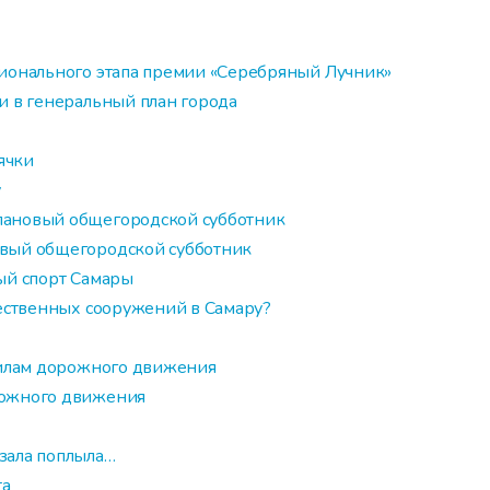
ионального этапа премии «Серебряный Лучник»
и в генеральный план города
ячки
у
лановый общегородской субботник
овый общегородской субботник
ый спорт Самары
щественных сооружений в Самару?
вилам дорожного движения
рожного движения
зала поплыла…
та