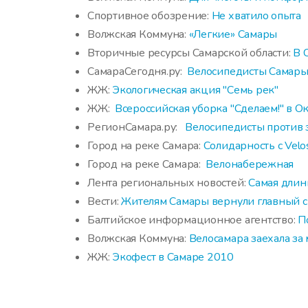
Спортивное обозрение:
Не хватило опыта
Волжская Коммуна:
«Легкие» Самары
Вторичные ресурсы Самарской области:
В 
СамараСегодня.ру:
Велосипедисты Самары 
ЖЖ:
Экологическая акция "Семь рек"
ЖЖ:
Всероссийская уборка "Сделаем!" в О
РегионСамара.ру:
Велосипедисты против 
Город на реке Самара:
Солидарность с Velo
Город на реке Самара:
Велонабережная
Лента региональных новостей:
Самая длин
Вести:
Жителям Самары вернули главный с
Балтийское информационное агентство:
П
Волжская Коммуна:
Велосамара заехала за
ЖЖ:
Экофест в Самаре 2010