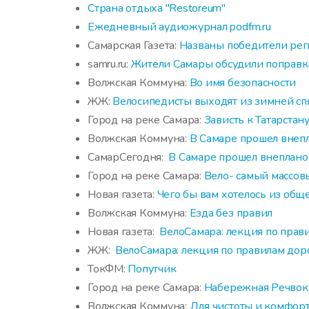
Страна отдыха "Restoreum"
Ежедневный аудиожурнал podfm.ru
Самарская Газета:
Названы победители рег
samru.ru:
Жители Самары обсудили поправк
Волжская Коммуна:
Во имя безопасности
ЖЖ:
Велосипедисты выходят из зимней сп
Город на реке Самара:
Зависть к Татарстан
Волжская Коммуна:
В Самаре прошел внеп
СамарСегодня:
В Самаре прошел внеплан
Город на реке Самара:
Вело- самый массов
Новая газета:
Чего бы вам хотелось из об
Волжская Коммуна:
Езда без правил
Новая газета:
ВелоСамара: лекция по пра
ЖЖ:
ВелоСамара: лекция по правилам до
ТокФМ:
Попутчик
Город на реке Самара:
Набережная Речвок
Волжская Коммуна:
Для чистоты и комфор