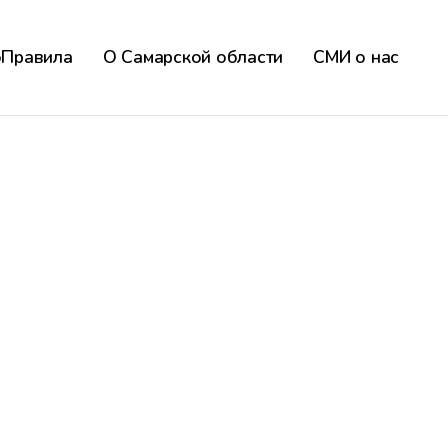
оПравила
О Самарской области
СМИ о нас