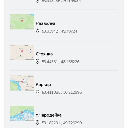
53.343446 , 50.198002
Развилка
53.33942 , 49.79724
Стоянка
53.44561 , 48.158226
Карьер
53.411885 , 50.212995
т.Чародейка
53.182231 , 49.726299