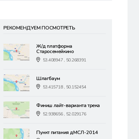
РЕКОМЕНДУЕМ ПОСМОТРЕТЬ
Ж/д платформа
Старосемейкино
53.408947 , 50.268391
Шлагбаум
53.415718 , 50.152454
Финиш лайт-варианта трека
52.938656 , 52.029176
Пункт питания дМСЛ-2014