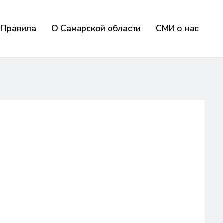
оПравила
О Самарской области
СМИ о нас