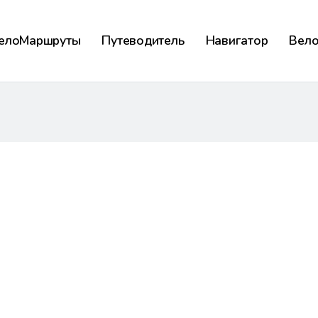
елоМаршруты
Путеводитель
Навигатор
Вел