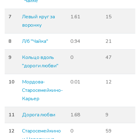
"Чайке"
7
Левый круг за
1.61
15
воронку
8
Л/б "Чайка"
0.94
21
9
Кольцо вдоль
0
47
"дороги любви"
10
Мордова-
0.01
12
Старосемейкино-
Карьер
11
Дорога любви
1.68
9
12
Старосемейкино
0
59