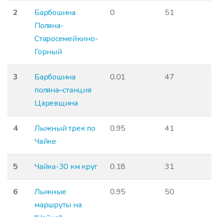
2
Барбошина
0
51
Поляна-
Старосемейкино-
Горный
3
Барбошина
0.01
47
поляна–станция
Царевщина
4
Лыжный трек по
0.95
41
Чайке
5
Чайка-30 км круг
0.18
31
6
Лыжные
0.95
50
маршруты на