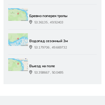
Бревно поперек тропы
53.36135 , 49.92403
Водопад сезонный 3м
53.179706 , 49.669732
Выезд на поле
53.358667 , 50.0485