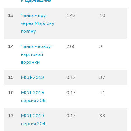
и Царевщина
13
Чайка - круг
1.47
10
через Мордову
поляну
14
Чайка - вокруг
2.65
9
карстовой
воронки
15
МСЛ-2019
0.17
37
16
МСЛ-2019
0.17
41
версия 205
17
МСЛ-2019
0.17
33
версия 204