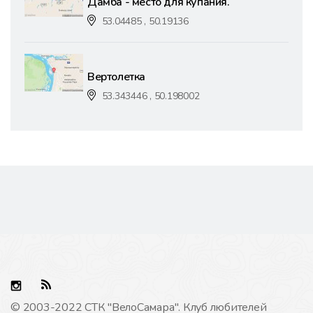
Дамба - место для купания.
53.04485 , 50.19136
Вертолетка
53.343446 , 50.198002
© 2003-2022 СТК "ВелоCамара". Клуб любителей