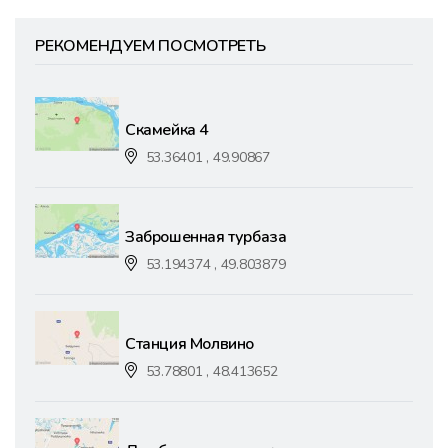
РЕКОМЕНДУЕМ ПОСМОТРЕТЬ
Скамейка 4
53.36401 , 49.90867
Заброшенная турбаза
53.194374 , 49.803879
Станция Молвино
53.78801 , 48.413652