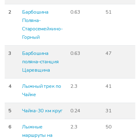
2
Барбошина
0.63
51
Поляна-
Старосемейкино-
Горный
3
Барбошина
0.63
47
поляна–станция
Царевщина
4
Лыжный трек по
2.3
41
Чайке
5
Чайка-30 км круг
0.24
31
6
Лыжные
2.3
50
маршруты на