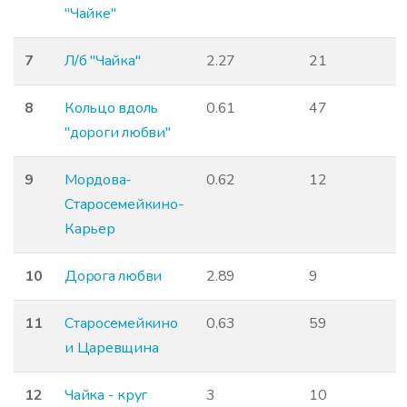
"Чайке"
7
Л/б "Чайка"
2.27
21
8
Кольцо вдоль
0.61
47
"дороги любви"
9
Мордова-
0.62
12
Старосемейкино-
Карьер
10
Дорога любви
2.89
9
11
Старосемейкино
0.63
59
и Царевщина
12
Чайка - круг
3
10