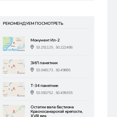
РЕКОМЕНДУЕМ ПОСМОТРЕТЬ
Монумент Ил-2
53.251125 , 50.222486
ЗИЛ памятник
53.048173 , 50.49885
T-34 памятник
53.050752 , 50.499355
Остатки вала бастиона
Красносамарской крепости,
XVIII век