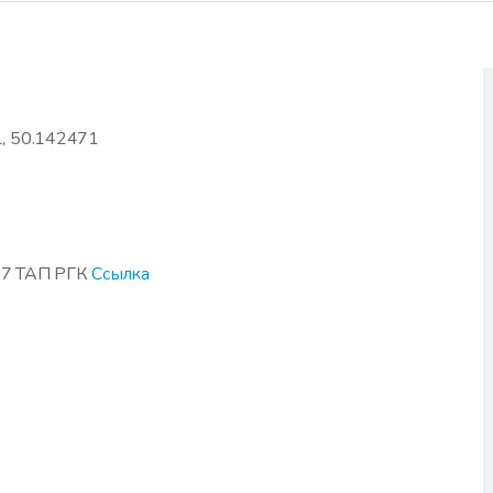
, 50.142471
87 ТАП РГК
Ссылка