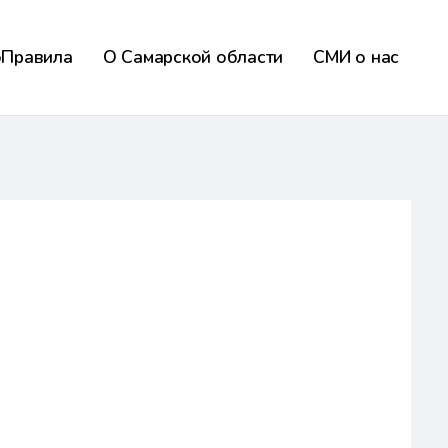
оПравила
О Самарской области
СМИ о нас