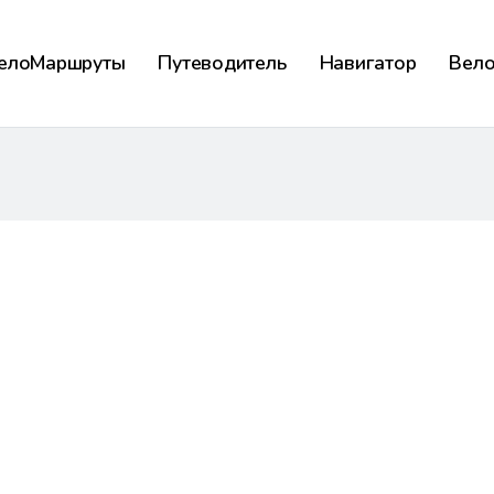
елоМаршруты
Путеводитель
Навигатор
Вел