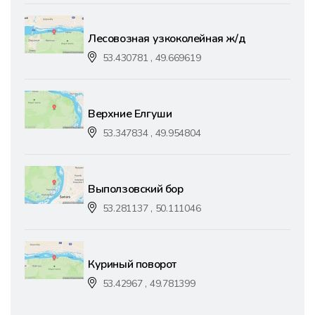
Лесовозная узкоколейная ж/д
53.430781 , 49.669619
Верхние Елгуши
53.347834 , 49.954804
Выползовский бор
53.281137 , 50.111046
Куриный поворот
53.42967 , 49.781399