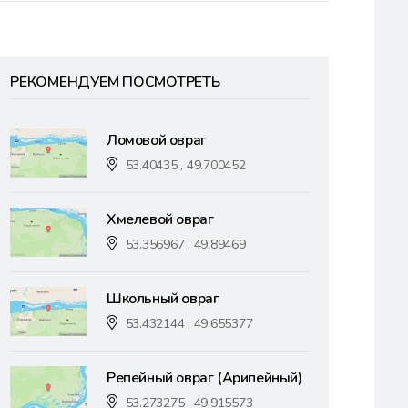
РЕКОМЕНДУЕМ ПОСМОТРЕТЬ
Ломовой овраг
53.40435 , 49.700452
Хмелевой овраг
53.356967 , 49.89469
Школьный овраг
53.432144 , 49.655377
Репейный овраг (Арипейный)
53.273275 , 49.915573