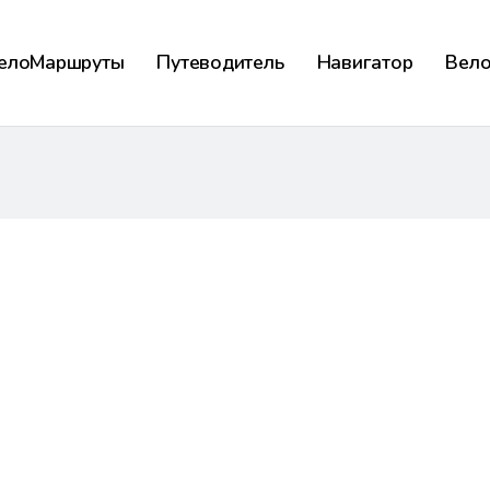
елоМаршруты
Путеводитель
Навигатор
Вел