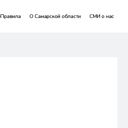
оПравила
О Самарской области
СМИ о нас