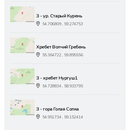
З - ур. Старый Курень
54.706809 , 59.274753
Хребет Волчий Гребень
55.364722 , 59.895556
З - хребет Нургуш1
54.728834 , 58.933795
З - гора Голая Сопка
54.951734 , 59.152414