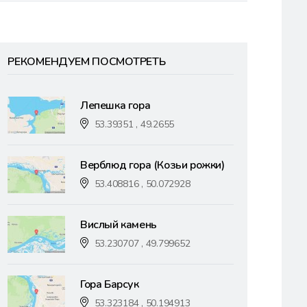
РЕКОМЕНДУЕМ ПОСМОТРЕТЬ
Лепешка гора
53.39351 , 49.2655
Верблюд гора (Козьи рожки)
53.408816 , 50.072928
Вислый камень
53.230707 , 49.799652
Гора Барсук
53.323184 , 50.194913