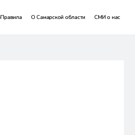
оПравила
О Самарской области
СМИ о нас