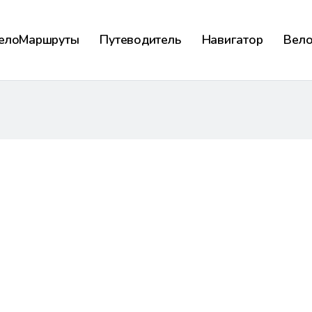
елоМаршруты
Путеводитель
Навигатор
Вел