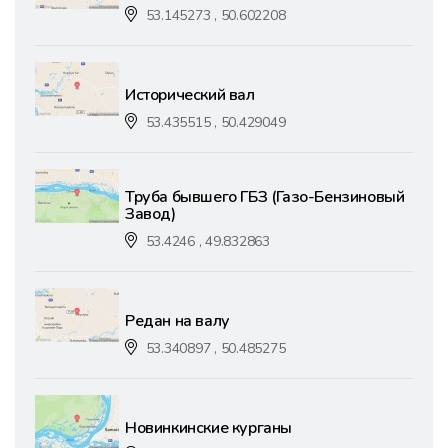
53.145273 , 50.602208
Исторический вал
53.435515 , 50.429049
Труба бывшего ГБЗ (Газо-Бензиновый
Завод)
53.4246 , 49.832863
Редан на валу
53.340897 , 50.485275
Новинкинские курганы