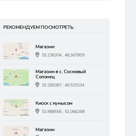
РЕКОМЕНДУЕМ ПОСМОТРЕТЬ
Магазин
53.236304 , 48.367809
Магазин в с. Сосновый
Солонец
53.283087 , 49.533534
Киоск с кумысом
52.868556 , 52.066268
Магазин