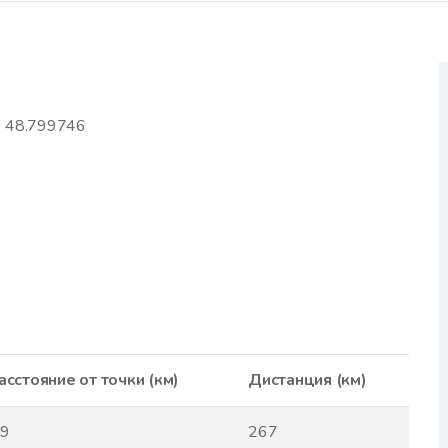
| 48.799746
асстояние от точки (км)
Дистанция (км)
.9
267