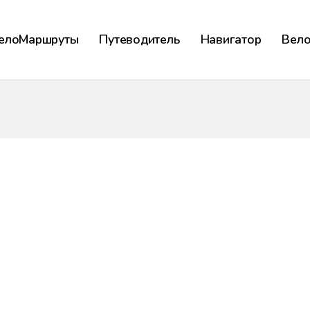
елоМаршруты
Путеводитель
Навигатор
Вел