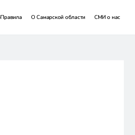
оПравила
О Самарской области
СМИ о нас