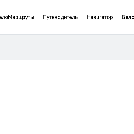
елоМаршруты
Путеводитель
Навигатор
Вел