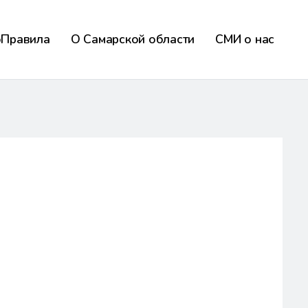
оПравила
О Самарской области
СМИ о нас