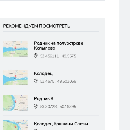
РЕКОМЕНДУЕМ ПОСМОТРЕТЬ
Родник на полуострове
Копылово
53.456111 , 49.5575
Колодец
53.4675 , 49.503056
Родник 3
53.30728 , 50.19395
Колодец Кошкины Слезы