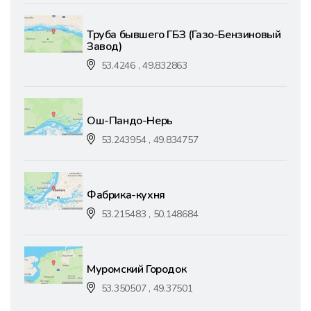
Труба бывшего ГБЗ (Газо-Бензиновый
Завод)
53.4246 , 49.832863
Ош-Пандо-Нерь
53.243954 , 49.834757
Фабрика-кухня
53.215483 , 50.148684
Муромский Городок
53.350507 , 49.37501