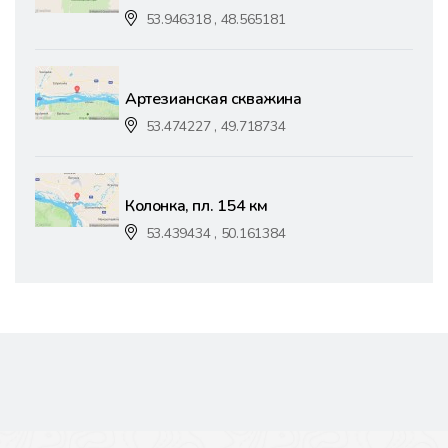
53.946318 , 48.565181
Артезианская скважина
53.474227 , 49.718734
Колонка, пл. 154 км
53.439434 , 50.161384