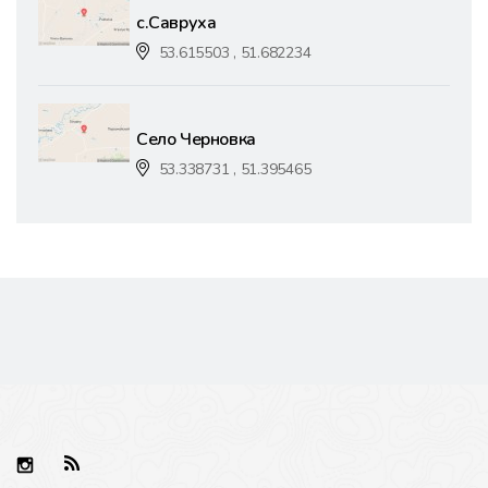
с.Савруха
53.615503 , 51.682234
Село Черновка
53.338731 , 51.395465