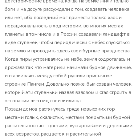
доисторические времена, когда на земле жили только
боги и на досуге рассуждали о том, создавать человека
или нет, ибо последний мог принести только хаос и
нерациональность в ход истории, во многих местах
планеты, в том числе и в России, создавали ландшафт в
виде ступенек, чтобы периодически с небес спускаться
на землю и проводить здесь свои бурные празднества.
Когда пиры устраивались на небе, земля содрогалась и
дрожала так, что материки начинали бурное движение.
и сталкиваясь между собой рушили привычное
строение Пангеи. Довольно позже, был создан человек,
который эти ступеньки назвал взвозом и стал строить в
основании лестниц свои жилища.
Позади домов растянулась гряда невысоких гор,
местами голых, скалистых, местами покрытыми бурной
растительностью - цветами, кустарниками и деревьями
всех возрастов, расцветок и растительной