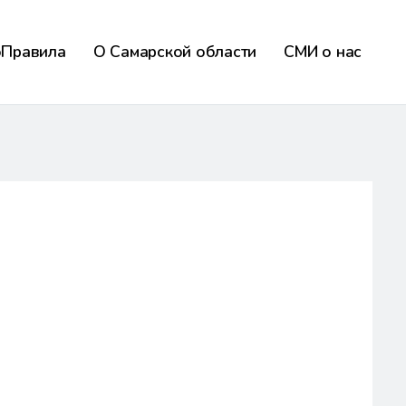
оПравила
О Самарской области
СМИ о нас