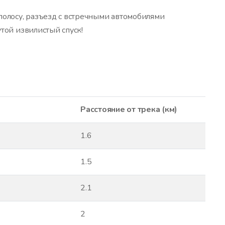
полосу, разъезд с встречными автомобилями
утой извилистый спуск!
Расстояние от трека (км)
1.6
1.5
2.1
2