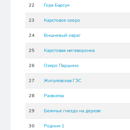
22
Гора Барсук
23
Карстовое озеро
24
Вишневый овраг
25
Карстовая мегаворонка
26
Озеро Паршино
27
Жигулёвская ГЭС
28
Развилка
29
Беличье гнездо на дереве
30
Родник 1