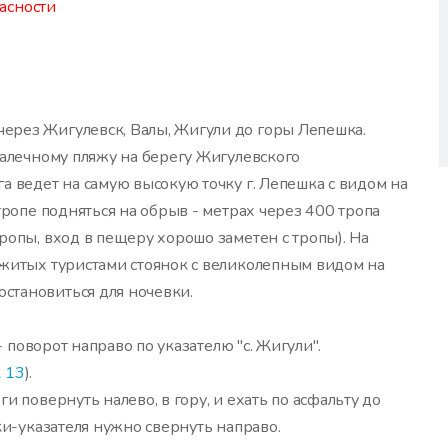
асности
ерез Жигулевск, Валы, Жигули до горы Лепешка.
галечному пляжу на берегу Жигулевского
а ведет на самую высокую точку г. Лепешка с видом на
тропе подняться на обрыв - метрах через 400 тропа
ропы, вход в пещеру хорошо заметен с тропы). На
бжитых туристами стоянок с великолепным видом на
становиться для ночевки.
- поворот направо по указателю "с. Жигули".
 13
).
и повернуть налево, в гору, и ехать по асфальту до
ки-указателя нужно свернуть направо.