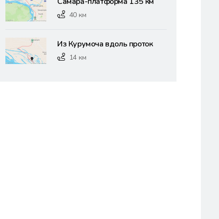
Самара-платформа 135 км
40 км
Из Курумоча вдоль проток
14 км