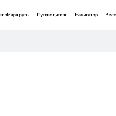
елоМаршруты
Путеводитель
Навигатор
Вел