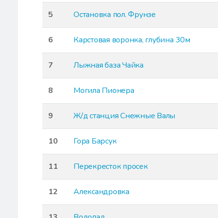
5
Остановка пол. Фрунзе
6
Карстовая воронка, глубина 30м
7
Лыжная база Чайка
8
Могила Пионера
9
Ж/д станция Снежные Валы
10
Гора Барсук
11
Перекресток просек
12
Александровка
13
Водопад