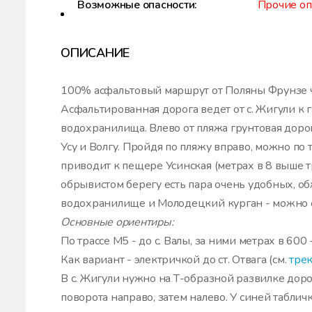
Возможные опасности:
Прочие оп
ОПИСАНИЕ
100% асфальтовый маршрут от Поляны Фрунзе ч
Асфальтированная дорога ведет от с. Жигули к 
водохранилища. Влево от пляжа грунтовая дорог
Усу и Волгу. Пройдя по пляжу вправо, можно по 
приводит к пещере Усинская (метрах в 8 выше т
обрывистом берегу есть пара очень удобных, о
водохранилище и Молодецкий курган - можно о
Основные ориентиры:
По трассе М5 - до с. Валы, за ними метрах в 600 
Как вариант - электричкой до ст. Отвага (см.
трек
В с. Жигули нужно на Т-образной развилке дорог
поворота направо, затем налево. У синей таблич