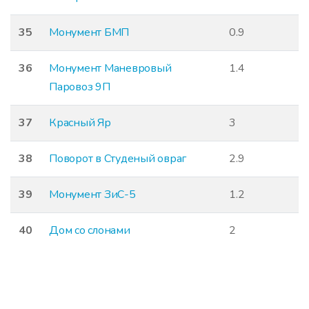
35
Монумент БМП
0.9
36
Монумент Маневровый
1.4
Паровоз 9П
37
Красный Яр
3
38
Поворот в Студеный овраг
2.9
39
Монумент ЗиС-5
1.2
40
Дом со слонами
2