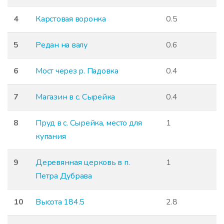
4
Карстовая воронка
0.5
5
Редан на валу
0.6
6
Мост через р. Падовка
0.4
7
Магазин в с. Сырейка
0.4
8
Пруд в с. Сырейка, место для
1
купания
9
Деревянная церковь в п.
1
Петра Дубрава
10
Высота 184.5
2.8