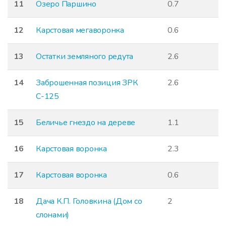
11
Озеро Паршино
0.7
12
Карстовая мегаворонка
0.6
13
Остатки земляного редута
2.6
14
Заброшенная позиция ЗРК
2.6
С-125
15
Беличье гнездо на дереве
1.1
16
Карстовая воронка
2.3
17
Карстовая воронка
0.6
18
Дача К.П. Головкина (Дом со
2
слонами)