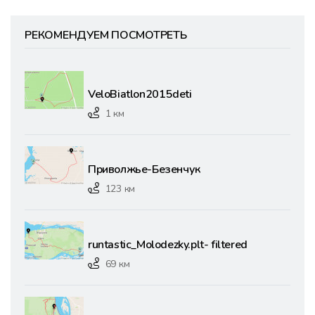
РЕКОМЕНДУЕМ ПОСМОТРЕТЬ
VeloBiatlon2015deti
1 км
Приволжье-Безенчук
123 км
runtastic_Molodezky.plt- filtered
69 км