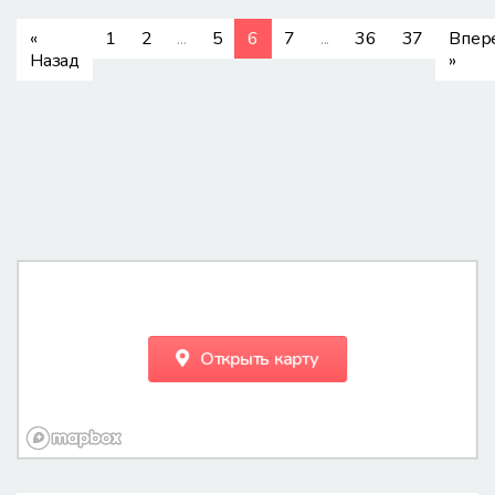
(current)
«
1
2
...
5
6
7
...
36
37
Впер
Назад
»
Открыть карту