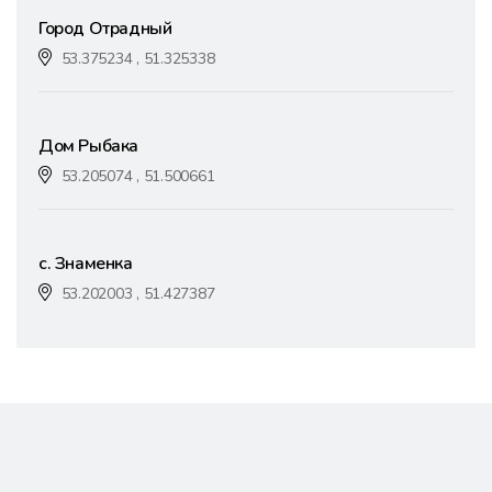
Город Отрадный
53.375234 , 51.325338
Дом Рыбака
53.205074 , 51.500661
с. Знаменка
53.202003 , 51.427387