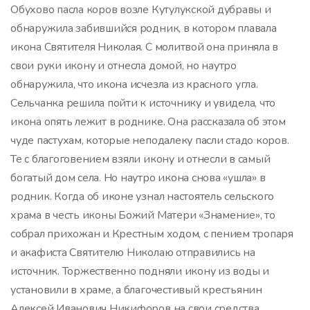
Обухово пасла коров возле Кутулукской дубравы и
обнаружила забившийся родник, в котором плавала
икона Святителя Николая. С молитвой она приняла в
свои руки икону и отнесла домой, но наутро
обнаружила, что икона исчезла из красного угла.
Сельчанка решила пойти к источнику и увидела, что
икона опять лежит в роднике. Она рассказала об этом
чуде пастухам, которые неподалеку пасли стадо коров.
Те с благоговением взяли икону и отнесли в самый
богатый дом села. Но наутро икона снова «ушла» в
родник. Когда об иконе узнал настоятель сельского
храма в честь иконы Божий Матери «Знамение», то
собрал прихожан и Крестным ходом, с пением тропаря
и акафиста Святителю Николаю отправились на
источник. Торжественно подняли икону из воды и
установили в храме, а благочестивый крестьянин
Алексей Иванович Никифоров на свои средства