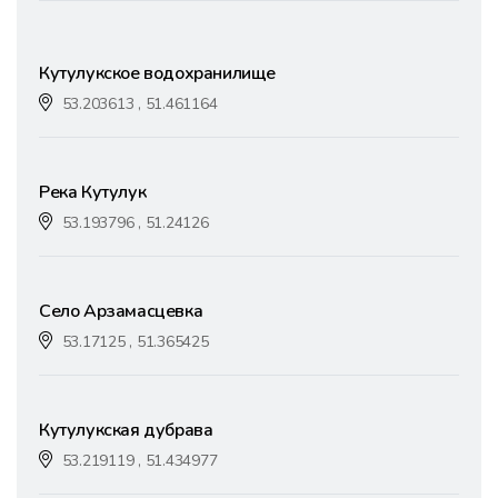
Кутулукское водохранилище
53.203613 , 51.461164
Река Кутулук
53.193796 , 51.24126
Село Арзамасцевка
53.17125 , 51.365425
Кутулукская дубрава
53.219119 , 51.434977