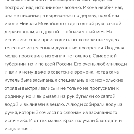
построил над источником часовню. Икона необычная,
она не писанная, а вырезанная по дереву, подобная
иконе Николы Можайского, где в одной руке святой
держит храм, а в другой — обнаженный меч. На
источнике стали происходить всевозможные чудеса —
телесные исцеления и духовные прозрения. Людская
молва прославила источник не только в Самарской
губернии, но и по всей России. Его очень любили люди
и шли к нему даже в советские времена, когда сама
купель была засыпана, а специальные комсомольские
отряды выстраивались и не только не пропускали к
роднику, но и вырывали из рук бутылки со святой
водой и выливали в землю. А люди собирали воду из
ручья, который сочился по склонам из засыпанного
источника. И от тех малых крох получали благодать и
исцеления…