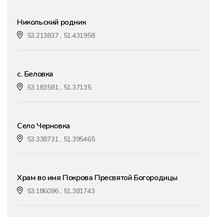
Никольский родник
53.213837 , 51.431958
с. Беловка
53.183581 , 51.37135
Село Черновка
53.338731 , 51.395465
Храм во имя Покрова Пресвятой Богородицы
53.186096 , 51.381743