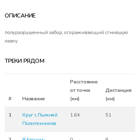
ОПИСАНИЕ
полуразрушенный забор, огораживающий сгнившую
лавку
ТРЕКИ РЯДОМ
Расстояние
от точки
Дистанция
#
Название
(км)
(км)
1
Круг с Лыжней
1.64
51
Политехников
2
В.Елгуши-
0
8