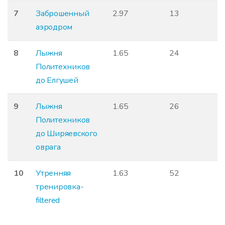
7
Заброшенный
2.97
13
аэродром
8
Лыжня
1.65
24
Политехников
до Елгушей
9
Лыжня
1.65
26
Политехников
до Ширяевского
оврага
10
Утренняя
1.63
52
тренировка-
filtered