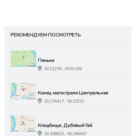
РЕКОМЕНДУЕМ ПОСМОТРЕТЬ
Пеньки
53.31259 , 49.91106
Конец магистрали Центральная
53.274417 , 50.33251
Кладбище, Дубовый Гай
53.308825 , 50.346697