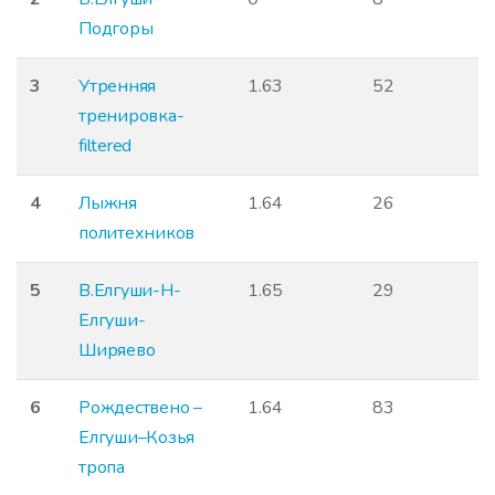
Подгоры
3
Утренняя
1.63
52
тренировка-
filtered
4
Лыжня
1.64
26
политехников
5
В.Елгуши-Н-
1.65
29
Елгуши-
Ширяево
6
Рождествено –
1.64
83
Елгуши–Козья
тропа