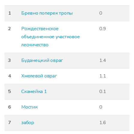
1
Бревно поперек тропы
0
2
Рождественское
0.9
объединенное участковое
лесничество
3
Буданецкий овраг
1.4
4
Хмелевой овраг
1.1
5
Скамейка 1
0.1
6
Мостик
0
7
забор
1.6