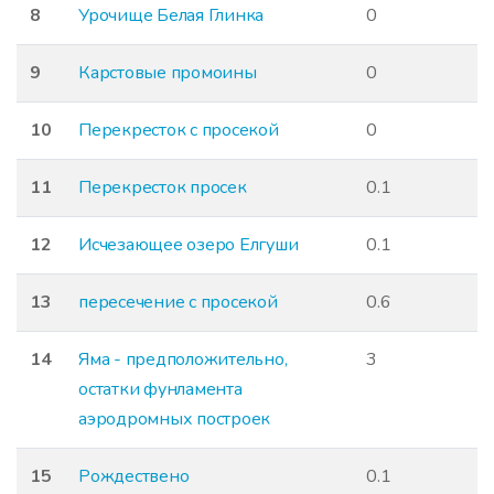
8
Урочище Белая Глинка
0
9
Карстовые промоины
0
10
Перекресток с просекой
0
11
Перекресток просек
0.1
12
Исчезающее озеро Елгуши
0.1
13
пересечение с просекой
0.6
14
Яма - предположительно,
3
остатки фунламента
аэродромных построек
15
Рождествено
0.1