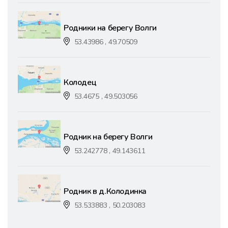
Родники на берегу Волги
53.43986 , 49.70509
Колодец
53.4675 , 49.503056
Родник на берегу Волги
53.242778 , 49.143611
Родник в д.Колодинка
53.533883 , 50.203083