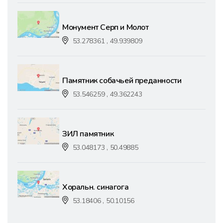
Монумент Серп и Молот
53.278361 , 49.939809
Памятник собачьей преданности
53.546259 , 49.362243
ЗИЛ памятник
53.048173 , 50.49885
Хоральн. синагога
53.18406 , 50.10156