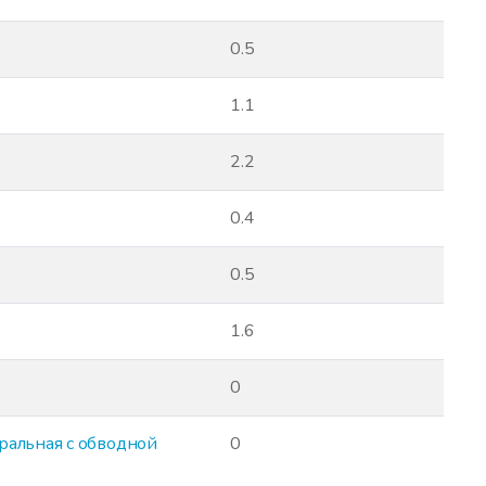
0.5
1.1
2.2
0.4
0.5
1.6
0
ральная с обводной
0