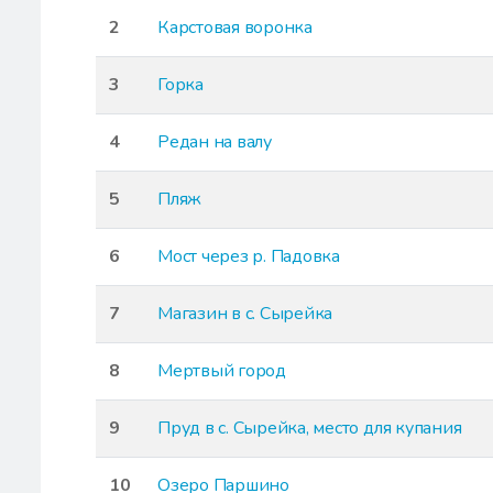
2
Карстовая воронка
3
Горка
4
Редан на валу
5
Пляж
6
Мост через р. Падовка
7
Магазин в с. Сырейка
8
Мертвый город
9
Пруд в с. Сырейка, место для купания
10
Озеро Паршино