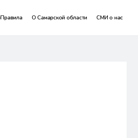
оПравила
О Самарской области
СМИ о нас