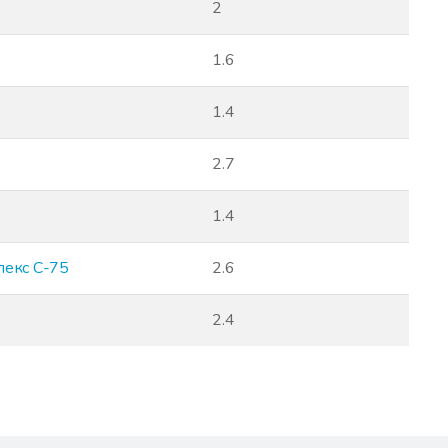
2
1.6
1.4
2.7
1.4
лекс С-75
2.6
2.4