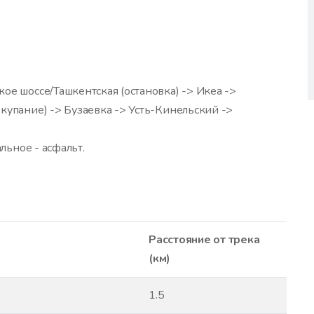
ое шоссе/Ташкентская (остановка) -> Икеа ->
купание) -> Бузаевка -> Усть-Кинельский ->
альное - асфальт.
Расстояние от трека
(км)
1.5