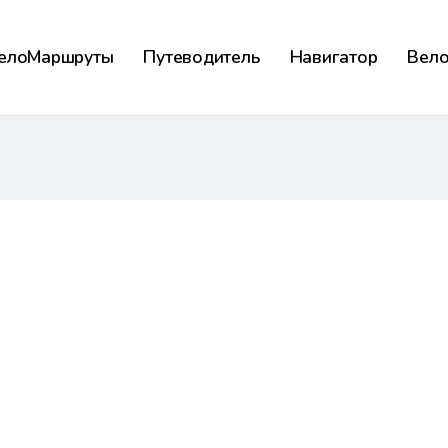
елоМаршруты
Путеводитель
Навигатор
Вел