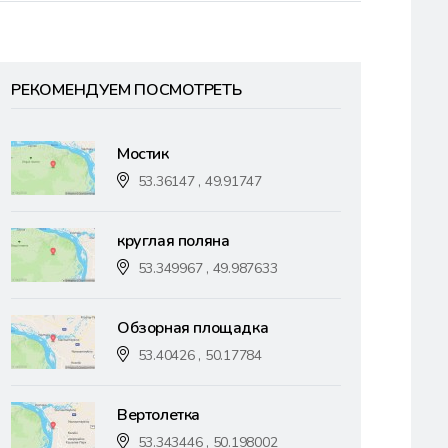
РЕКОМЕНДУЕМ ПОСМОТРЕТЬ
Мостик
53.36147 , 49.91747
круглая поляна
53.349967 , 49.987633
Обзорная площадка
53.40426 , 50.17784
Вертолетка
53.343446 , 50.198002