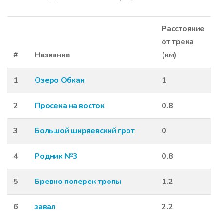
Расстояние
от трека
#
Название
(км)
1
Озеро Обкан
1
2
Просека на восток
0.8
3
Большой ширяевский грот
0
4
Родник №3
0.8
5
Бревно поперек тропы
1.2
6
завал
2.2