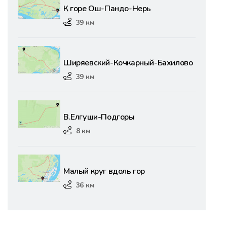
К горе Ош-Пандо-Нерь
39 км
Ширяевский-Кочкарный-Бахилово
39 км
В.Елгуши-Подгоры
8 км
Малый круг вдоль гор
36 км