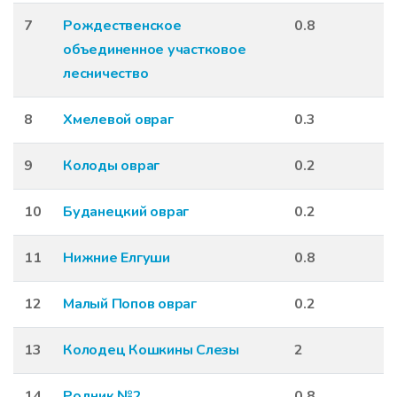
7
Рождественское
0.8
объединенное участковое
лесничество
8
Хмелевой овраг
0.3
9
Колоды овраг
0.2
10
Буданецкий овраг
0.2
11
Нижние Елгуши
0.8
12
Малый Попов овраг
0.2
13
Колодец Кошкины Слезы
2
14
Родник №2
0.8