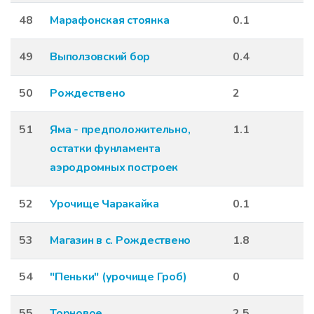
48
Марафонская стоянка
0.1
49
Выползовский бор
0.4
50
Рождествено
2
51
Яма - предположительно,
1.1
остатки фунламента
аэродромных построек
52
Урочище Чаракайка
0.1
53
Магазин в с. Рождествено
1.8
54
"Пеньки" (урочище Гроб)
0
55
Торновое
2.5