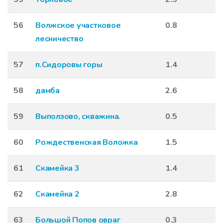
56
Волжское участковое
0.8
лесничество
57
п.Сидоровы горы
1.4
58
дамба
2.6
59
Выползово, скважина.
0.5
60
Рождественская Воложка
1.5
61
Скамейка 3
1.4
62
Скамейка 2
2.8
63
Большой Попов овраг
0.3