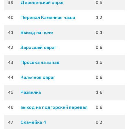
39
Деревенский овраг
0.5
40
Перевал Каменная чаша
1.2
41
Выезд на поле
0.1
42
Заросший овраг
0.8
43
Просека на запад
1.5
44
Кальянов овраг
0.8
45
Развилка
1.6
46
выход на подгорский перевал
0.8
47
Скамейка 4
0.2