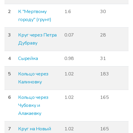
2
К "Мертвому
1.6
30
городу" (грунт)
3
Круг через Петра
0.07
28
Дубраву
4
Сырейка
0.98
31
5
Кольцо через
1.02
183
Калиновку
6
Кольцо через
1.02
165
Чубовку и
Алакаевку
7
Круг на Новый
1.02
165