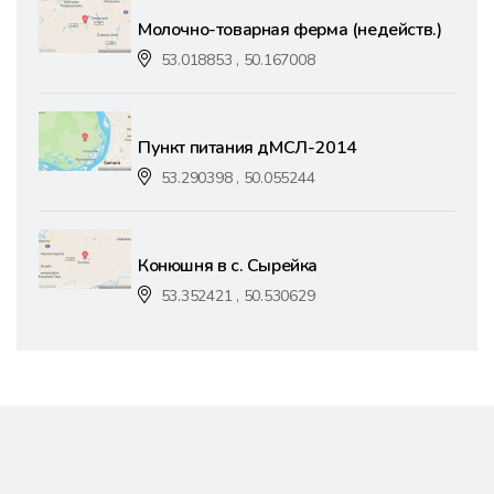
Молочно-товарная ферма (недейств.)
53.018853 , 50.167008
Пункт питания дМСЛ-2014
53.290398 , 50.055244
Конюшня в с. Сырейка
53.352421 , 50.530629