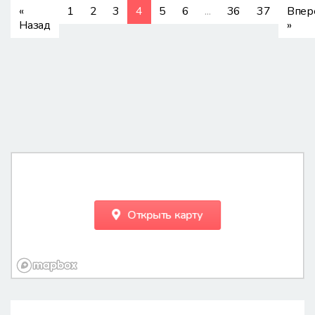
(current)
«
1
2
3
4
5
6
...
36
37
Впер
Назад
»
Открыть карту